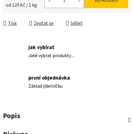
DO KOŠÍKU
Měrná cena:
od 120 Kč / 1 kg
Tisk
Zeptat se
Sdílet
jak vybírat
Jaké vybrat produkty ...
první objednávka
Základ jídelníčku
Popis