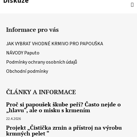
Diskuze
Z
á
Informace pro vás
p
a
JAK VYBRAT VHODNÉ KRMIVO PRO PAPOUŠKA
t
NÁVODY Paputo
í
Podmínky ochrany osobních údajů
Obchodní podmínky
ČLÁNKY A INFORMACE
Proč si papoušek škube peří? Často nejde o
„hlavu“, ale o misku s krmením
22.4.2026
Projekt „Čistička zrnin a přístroj na výrobu
krmných pelet “