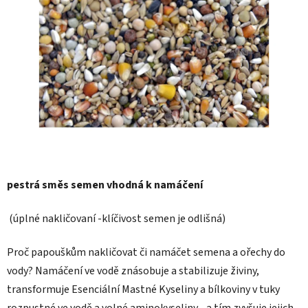
pestrá směs semen vhodná k namáčení
(úplné nakličovaní -klíčivost semen je odlišná)
Proč papouškům nakličovat či namáčet semena a ořechy do
vody? Namáčení ve vodě znásobuje a stabilizuje živiny,
transformuje Esenciální Mastné Kyseliny a bílkoviny v tuky