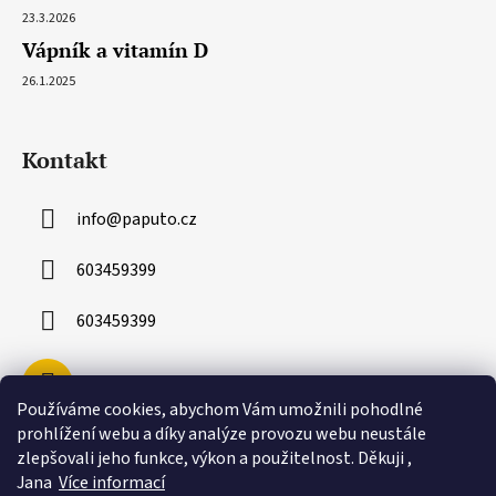
23.3.2026
Vápník a vitamín D
26.1.2025
Kontakt
info
@
paputo.cz
603459399
603459399
Používáme cookies, abychom Vám umožnili pohodlné
prohlížení webu a díky analýze provozu webu neustále
zlepšovali jeho funkce, výkon a použitelnost. Děkuji ,
Jana
Více informací