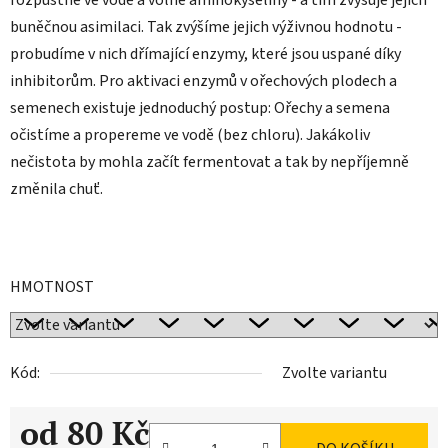
rozpustné ve vodě a volné aminokyseliny - a tím zvyšuje jejich
buněčnou asimilaci. Tak zvýšíme jejich výživnou hodnotu -
probudíme v nich dřímající enzymy, které jsou uspané díky
inhibitorům. Pro aktivaci enzymů v ořechových plodech a
semenech existuje jednoduchý postup: Ořechy a semena
očistíme a propereme ve vodě (bez chloru). Jakákoliv
nečistota by mohla začít fermentovat a tak by nepříjemně
změnila chuť.
HMOTNOST
Kód:
Zvolte variantu
od
80 Kč