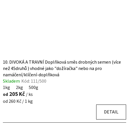
p
k
r
t
o
ů
d
u
k
t
ů
10. DIVOKÁ A TRAVNÍ Doplňková směs drobných semen (více
než 45druhů ) vhodné jako "dožíračka" nebo na pro
namáčení/klíčení-doplňková
Skladem
Kód:
111/500
1kg
2kg
500g
205 Kč
od
/ ks
Měrná
od 260 Kč / 1 kg
cena:
DETAIL