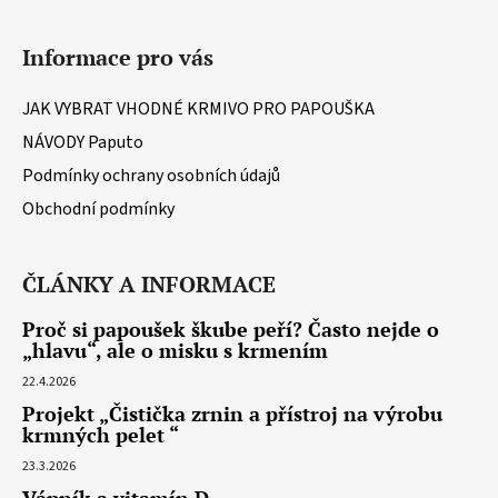
Z
y
á
v
Informace pro vás
ý
p
p
a
JAK VYBRAT VHODNÉ KRMIVO PRO PAPOUŠKA
i
t
s
NÁVODY Paputo
í
u
Podmínky ochrany osobních údajů
Obchodní podmínky
ČLÁNKY A INFORMACE
Proč si papoušek škube peří? Často nejde o
„hlavu“, ale o misku s krmením
22.4.2026
Projekt „Čistička zrnin a přístroj na výrobu
krmných pelet “
23.3.2026
Vápník a vitamín D