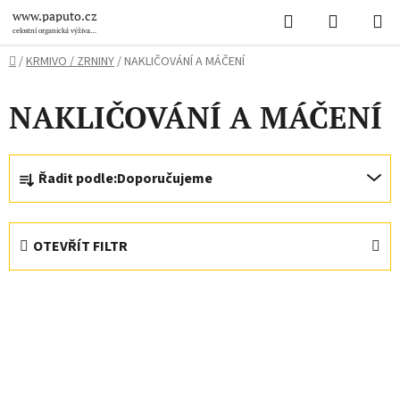
Přejít
Hledat
NÁKUPN
www.paputo.cz
na
celostní organická výživa
pro papoušky
KOŠÍK
obsah
Domů
/
KRMIVO / ZRNINY
/
NAKLIČOVÁNÍ A MÁČENÍ
NAKLIČOVÁNÍ A MÁČENÍ
Ř
Řadit podle:
Doporučujeme
a
z
e
OTEVŘÍT FILTR
n
í
V
p
ý
r
p
o
i
d
s
u