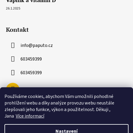
26.1.2025
Kontakt
info
@
paputo.cz
603459399
603459399
Používáme cookies, abychom Vám umožnili pohodlné
prohlížení webu a díky analýze provozu webu neustále
zlepšovali jeho funkce, výkon a použitelnost. Děkuji ,
Jana
Více informací
Nastavení