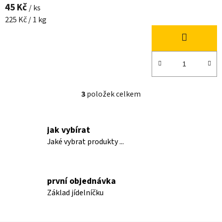
45 Kč
/ ks
Měrná
225 Kč / 1 kg
cena:
3
položek celkem
O
v
l
jak vybírat
á
d
Jaké vybrat produkty ...
a
c
í
první objednávka
p
Základ jídelníčku
r
v
k