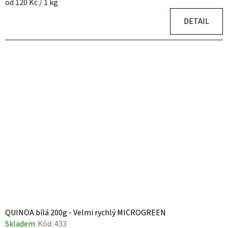
Měrná
od 120 Kč / 1 kg
cena:
DETAIL
QUINOA bílá 200g - Velmi rychlý MICROGREEN
Skladem
Kód:
433