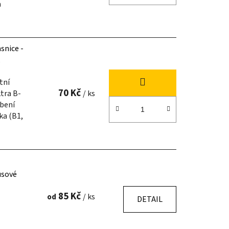
a
snice -
tní
70 Kč
tra B-
/ ks
obení
ka (B1,
usové
85 Kč
od
/ ks
DETAIL