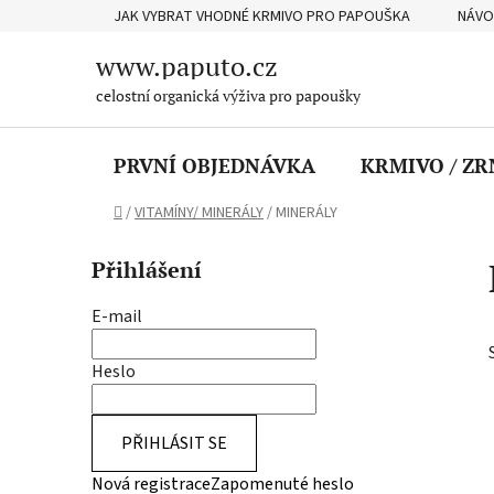
Přejít
JAK VYBRAT VHODNÉ KRMIVO PRO PAPOUŠKA
NÁVO
na
obsah
www.paputo.cz
celostní organická výživa pro papoušky
PRVNÍ OBJEDNÁVKA
KRMIVO / ZR
Domů
/
VITAMÍNY/ MINERÁLY
/
MINERÁLY
P
Přihlášení
o
s
E-mail
t
r
Heslo
a
n
PŘIHLÁSIT SE
n
í
Nová registrace
Zapomenuté heslo