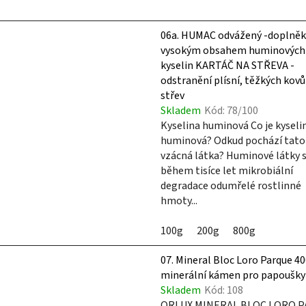
06a. HUMAC odvážený -doplněk
vysokým obsahem huminových
kyselin KARTÁČ NA STŘEVA -
odstranění plísní, těžkých kovů
střev
Skladem
Kód:
78/100
Kyselina huminová Co je kyseli
huminová? Odkud pochází tato
vzácná látka? Huminové látky s
během tisíce let mikrobiální
degradace odumřelé rostlinné
hmoty...
100g
200g
800g
07. Mineral Bloc Loro Parque 40
minerální kámen pro papoušky
Skladem
Kód:
108
ORLUX MINERAL BLOC LORO 