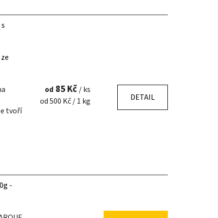
 s
 ze
85 Kč
na
od
/ ks
DETAIL
Měrná
od 500 Kč / 1 kg
e tvoří
cena:
0g -
PARQUE