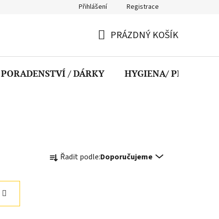
Přihlášení
Registrace
nky
PRÁZDNÝ KOŠÍK
NÁKUPNÍ
KOŠÍK
PORADENSTVÍ / DÁRKY
HYGIENA/ PRVNÍ PO
Ř
Řadit podle:
Doporučujeme
a
z
e
n
í