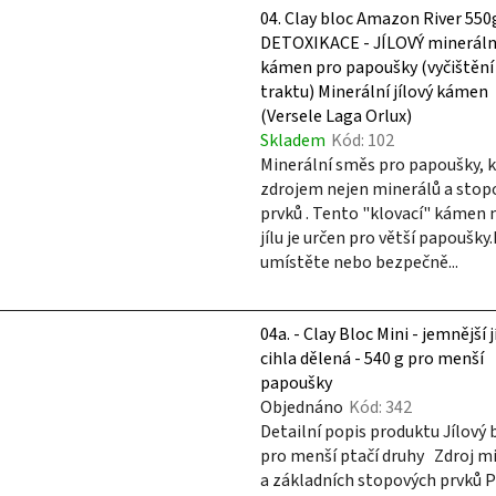
V
04. Clay bloc Amazon River 550
ý
DETOXIKACE - JÍLOVÝ mineráln
p
kámen pro papoušky (vyčištění 
i
traktu) Minerální jílový kámen
(Versele Laga Orlux)
s
Skladem
Kód:
102
p
Minerální směs pro papoušky, k
r
zdrojem nejen minerálů a stop
o
prvků . Tento "klovací" kámen 
d
jílu je určen pro větší papoušk
u
umístěte nebo bezpečně...
k
t
04a. - Clay Bloc Mini - jemnější j
ů
cihla dělená - 540 g pro menší
papoušky
Objednáno
Kód:
342
Detailní popis produktu Jílový 
pro menší ptačí druhy Zdroj m
a základních stopových prvků 