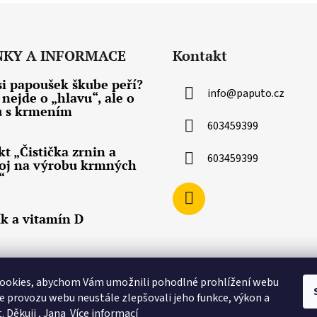
p
r
v
k
NKY A INFORMACE
Kontakt
y
v
si papoušek škube peří?
ý
info
@
paputo.cz
 nejde o „hlavu“, ale o
p
u s krmením
i
603459399
s
kt „Čistička zrnin a
u
603459399
roj na výrobu krmných
“
k a vitamín D
ookies, abychom Vám umožnili pohodlné prohlížení webu
ze provozu webu neustále zlepšovali jeho funkce, výkon a
. Děkuji , Jana
Více informací