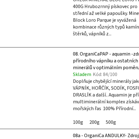
400G Hrubozrnný pískovec pro
střední až velké papoušky. Mine
Block Loro Parque je vyvážená
kombinace různých typů kamín
štěrků, vápníků z...
08. OrganiCaPAP - aquamin -zd
přírodního vápníku a ostatních
minerálů v optimálním poměru
Skladem
Kód:
84/100
Doplňuje chybějící minerály ja
VÁPNÍK, HOŘČÍK, SODÍK, FOSF
DRASLÍK a další.. Aquamin je př
multiminerální komplex získáv
mořských řas 100% Přírodní...
100g
200g
500g
08a - OrganiCa ANDULKY- Zdroj