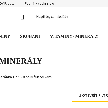
DY Paputo
Podmínky ochrany osobních údajů
Obchodní podmí
NINY
ŠKUBÁNÍ
VITAMÍNY/ MINERÁLY
MINERÁLY
Stránka
1
z
1
-
8
položek celkem
OTEVŘÍT FILTR