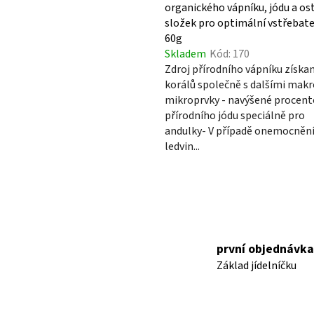
organického vápníku, jódu a os
složek pro optimální vstřebat
60g
Skladem
Kód:
170
Zdroj přírodního vápníku získa
korálů společně s dalšími makr
mikroprvky - navýšené procent
přírodního jódu speciálně pro
andulky- V případě onemocněn
ledvin...
O
v
l
á
první objednávka
d
Základ jídelníčku
a
c
í