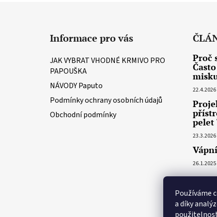
Z
á
Informace pro vás
ČLÁ
p
a
Proč 
JAK VYBRAT VHODNÉ KRMIVO PRO
t
Často
PAPOUŠKA
misk
í
NÁVODY Paputo
22.4.2026
Podmínky ochrany osobních údajů
Proje
příst
Obchodní podmínky
pelet 
23.3.2026
Vápní
26.1.2025
Používáme c
a díky analý
použitelnost