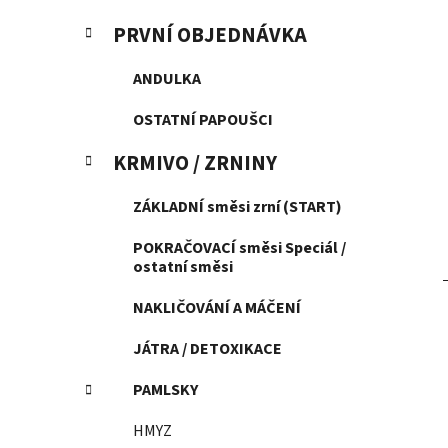
p
K
Přeskočit
PRVNÍ OBJEDNÁVKA
a
a
kategorie
n
t
ANDULKA
e
e
g
l
OSTATNÍ PAPOUŠCI
o
r
KRMIVO / ZRNINY
i
e
ZÁKLADNÍ směsi zrní (START)
POKRAČOVACÍ směsi Speciál /
ostatní směsi
NAKLIČOVÁNÍ A MÁČENÍ
JÁTRA / DETOXIKACE
PAMLSKY
HMYZ